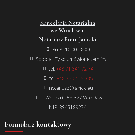
Kancelaria Notarialna
we Wrocławiu
Notariusz Piotr Janicki
Pn-Pt 10:00-18:00
Sobota : Tylko umówione terminy
tel.
+48 71 341 72 74
tel.
+48 730 435 335
notariusz@janicki.eu
ul. Wróbla 6, 53-327 Wrocław
NIP: 8943189274
Formularz kontaktowy