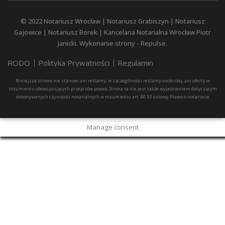
© 2022
Notariusz Wrocław
|
Notariusz Grabiszyn
|
Notariusz
Gajowice
|
Notariusz Borek
| Kancelaria Notarialna Wrocław Piotr
Janicki. Wykonanie strony - Repulse.
RODO
Polityka Prywatności
Regulamin
Niniejsza strona nie stanowi ani reklamy, w szczególności reklamy osobistej, ani oferty w
rozumieniu obowiązujących przepisów prawa. Strona ta nie jest także wyjaśnieniem dotyczącym
dokonywanych czynności notarialnych w rozumieniu art. 80 §3 ustawy Prawo o notariacie
Manage consent