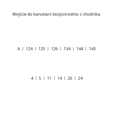
Wejście do kancelarii bezpośrednio z chodnika.
A
124
125
126
134
144
143
4
5
11
14
20
24